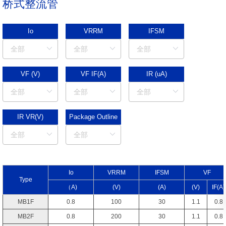
桥式整流管
Io
VRRM
IFSM
VF (V)
VF IF(A)
IR (uA)
IR VR(V)
Package Outline
I
o
V
RRM
I
FSM
V
F
Type
（A)
(V)
(A)
(V)
I
F
(A)
MB1F
0.8
100
30
1.1
0.8
MB2F
0.8
200
30
1.1
0.8